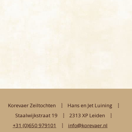
Korevaer Zeiltochten
Hans en Jet Luining
Staalwijkstraat 19
2313 XP Leiden
+31 (0)650 979101
info@korevaer.nl