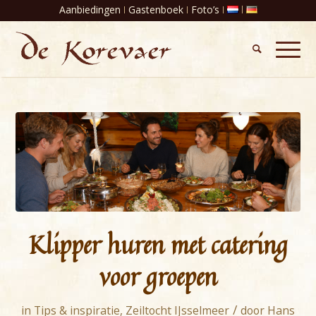
Aanbiedingen
Gastenboek
Foto’s
Klipper huren met catering
voor groepen
/
in
Tips & inspiratie
,
Zeiltocht IJsselmeer
door
Hans