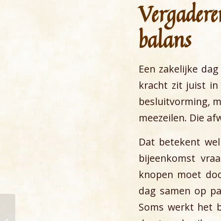
Vergadere
balans
Een zakelijke dag
kracht zit juist 
besluitvorming, m
meezeilen. Die af
Dat betekent we
bijeenkomst vraa
knopen moet door
dag samen op pad
Soms werkt het b
Meerdaagse zeiltocht