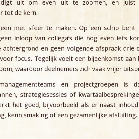
digt uit om even uit te zoomen, en juist
r tot de kern.
lleen met sfeer te maken. Op een schip bent u
geen inloop van collega’s die nog even iets k
e achtergrond en geen volgende afspraak drie d
voor focus. Tegelijk voelt een bijeenkomst aan 
oom, waardoor deelnemers zich vaak vrijer uitsp
, managementteams en projectgroepen is da
lannen, strategiesessies of kwartaalbesprekin
rkt het goed, bijvoorbeeld als er naast inhou
ng, kennismaking of een gezamenlijke afsluiting.