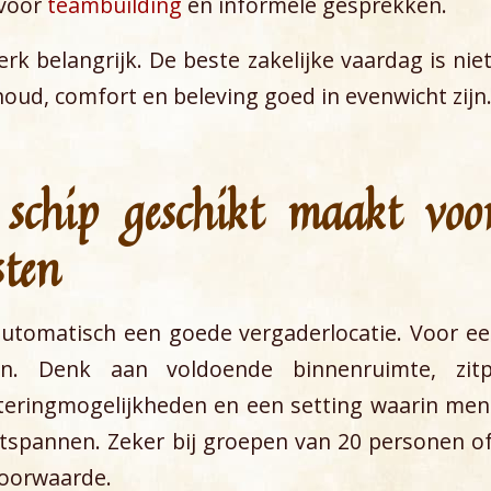
 voor
teambuilding
en informele gesprekken.
k belangrijk. De beste zakelijke vaardag is nie
oud, comfort en beleving goed in evenwicht zijn
chip geschikt maakt voor
sten
 automatisch een goede vergaderlocatie. Voor 
en. Denk aan voldoende binnenruimte, zitpl
ateringmogelijkheden en een setting waarin me
tspannen. Zeker bij groepen van 20 personen o
voorwaarde.