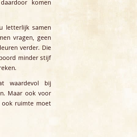
 daardoor komen
 letterlijk samen
omen vragen, geen
euren verder. Die
boord minder stijf
reken.
t waardevol bij
gen. Maar ook voor
d ook ruimte moet