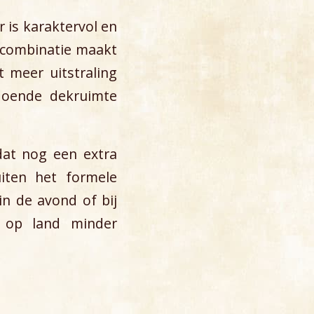
r is karaktervol en
e combinatie maakt
t meer uitstraling
ldoende dekruimte
dat nog een extra
uiten het formele
n de avond of bij
 op land minder