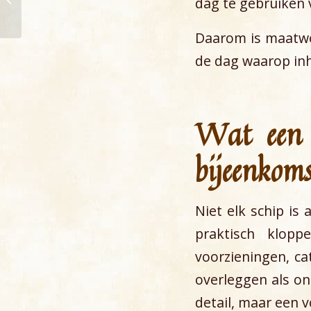
dag te gebruiken
IJsselmeer boeken
Daarom is maatwer
de dag waarop inh
Wat een s
bijeenkom
Niet elk schip is
praktisch klopp
voorzieningen, c
overleggen als on
detail, maar een 