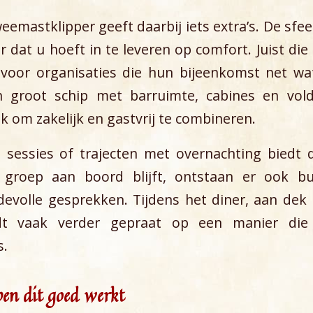
eemastklipper geeft daarbij iets extra’s. De sfee
r dat u hoeft in te leveren op comfort. Juist di
 voor organisaties die hun bijeenkomst net wa
n groot schip met barruimte, cabines en vo
k om zakelijk en gastvrij te combineren.
sessies of trajecten met overnachting biedt 
 groep aan boord blijft, ontstaan er ook b
volle gesprekken. Tijdens het diner, aan dek i
rdt vaak verder gepraat op een manier die
s.
pen dit goed werkt