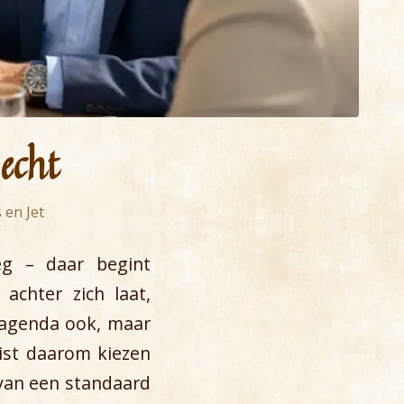
echt
 en Jet
leg – daar begint
chter zich laat,
 agenda ook, maar
uist daarom kiezen
 van een standaard