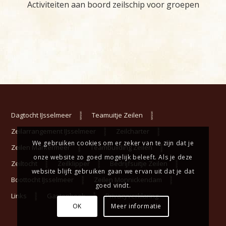
Activiteiten aan boord zeilschip voor groepen
Dagtocht IJsselmeer
Teamuitje Zeilen
Zeilarrangement IJsselmeer
Zeilcharter
We gebruiken cookies om er zeker van te zijn dat je
Zeilen Markermeer
Teambuilding Zeilen
onze website zo goed mogelijk beleeft. Als je deze
Zeiltocht
Zeilklipper
Bedrijfsuitje Zeilen
website blijft gebruiken gaan we ervan uit dat je dat
Boottocht IJsselmeer
Zeilen Monnickendam
goed vindt.
Links
Gastenboek
Privacyverklaring
OK
Meer informatie