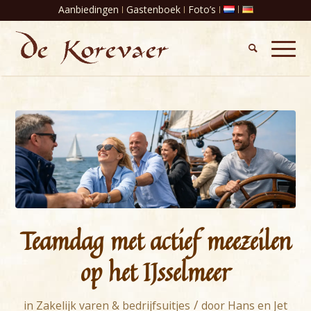
Aanbiedingen
Gastenboek
Foto’s
Teamdag met actief meezeilen
op het IJsselmeer
/
in
Zakelijk varen & bedrijfsuitjes
door
Hans en Jet