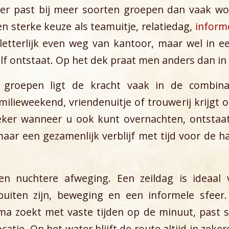
per past bij meer soorten groepen dan vaak wo
en sterke keuze als teamuitje, relatiedag,
inform
 letterlijk even weg van kantoor, maar wel in 
f ontstaat. Op het dek praat men anders dan in 
e groepen ligt de kracht vaak in de combin
milieweekend, vriendenuitje of trouwerij krijgt o
eker wanneer u ook kunt overnachten, ontstaa
r een gezamenlijk verblijf met tijd voor de h
en nuchtere afweging. Een zeildag is ideaal
uiten zijn, beweging en een informele sfeer.
ma zoekt met vaste tijden op de minuut, past s
catie. Op het water blijft de route altijd in zeke