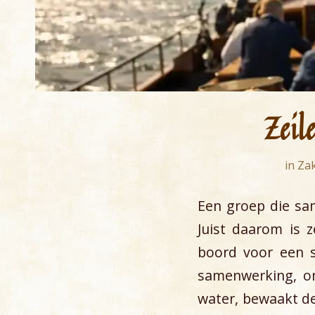
Zeil
in
Zak
Een groep die sam
Juist daarom is z
boord voor een 
samenwerking, on
water, bewaakt de