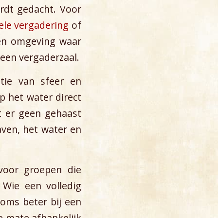
rdt gedacht. Voor
ele vergadering
of
een omgeving waar
een vergaderzaal.
atie van sfeer en
p het water direct
t er geen gehaast
aven, het water en
 voor groepen die
 Wie een volledig
oms beter bij een
re mate afhankelijk