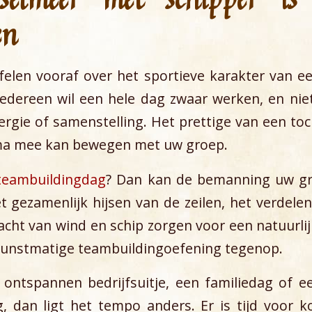
en
felen vooraf over het sportieve karakter van een
t iedereen wil een hele dag zwaar werken, en nie
ergie of samenstelling. Het prettige van een toc
ma mee kan bewegen met uw groep.
teambuildingdag
? Dan kan de bemanning uw gr
Het gezamenlijk hijsen van de zeilen, het verdele
acht van wind en schip zorgen voor een natuurl
kunstmatige teambuildingoefening tegenop.
 ontspannen bedrijfsuitje, een familiedag of e
g, dan ligt het tempo anders. Er is tijd voor k