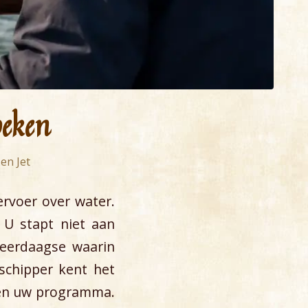
oeken
en Jet
ervoer over water.
. U stapt niet aan
eerdaagse waarin
schipper kent het
r en uw programma.