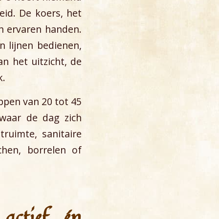
eid. De koers, het
in ervaren handen.
n lijnen bedienen,
n het uitzicht, de
k.
ppen van 20 tot 45
 waar de dag zich
ruimte, sanitaire
hen, borrelen of
 actief én