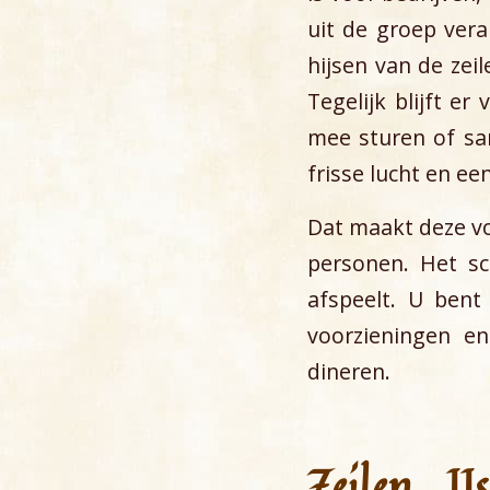
uit de groep vera
hijsen van de zei
Tegelijk blijft e
mee sturen of sam
frisse lucht en ee
Dat maakt deze vo
personen. Het sc
afspeelt. U bent
voorzieningen e
dineren.
Zeilen IJ