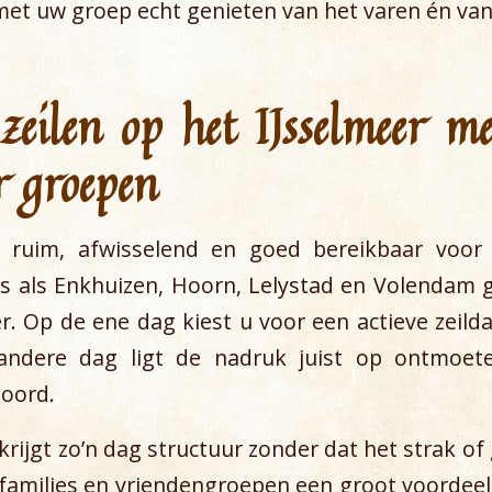
et uw groep echt genieten van het varen én van
ilen op het IJsselmeer me
r groepen
s ruim, afwisselend en goed bereikbaar voor
s als Enkhuizen, Hoorn, Lelystad en Volendam g
r. Op de ene dag kiest u voor een actieve zeilda
andere dag ligt de nadruk juist op ontmoete
oord.
rijgt zo’n dag structuur zonder dat het strak of
, families en vriendengroepen een groot voordee