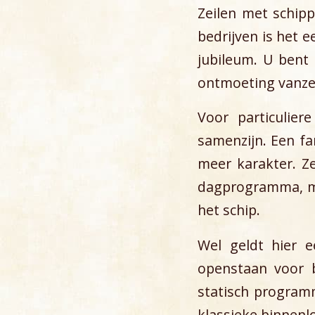
Zeilen met schip
bedrijven is het e
jubileum. U bent
ontmoeting vanzel
Voor particulier
samenzijn. Een fa
meer karakter. Z
dagprogramma, maa
het schip.
Wel geldt hier e
openstaan voor b
statisch program
klassieke binnenlo