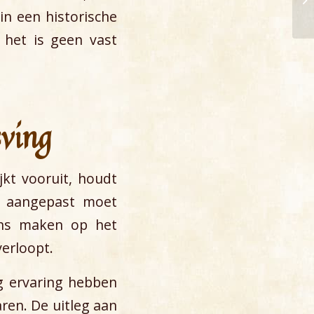
in een historische
 het is geen vast
eving
jkt vooruit, houdt
e aangepast moet
ens maken op het
verloopt.
ig ervaring hebben
aren. De uitleg aan