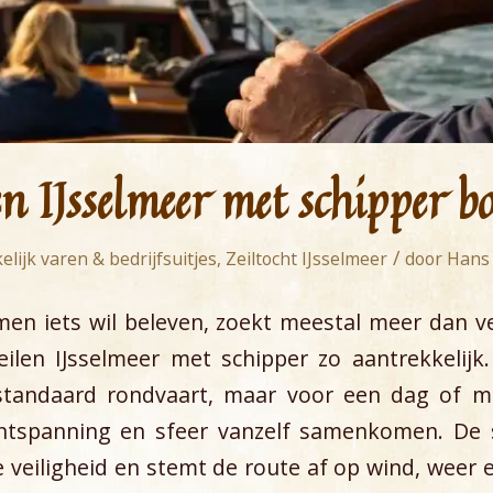
en IJsselmeer met schipper b
/
elijk varen & bedrijfsuitjes
,
Zeiltocht IJsselmeer
door
Hans 
en iets wil beleven, zoekt meestal meer dan v
eilen IJsselmeer met schipper zo aantrekkelijk
standaard rondvaart, maar voor een dag of m
tspanning en sfeer vanzelf samenkomen. De 
 veiligheid en stemt de route af op wind, wee